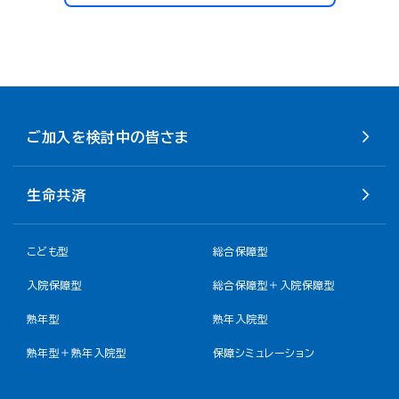
ご加入を検討中の皆さま
生命共済
こども型
総合保障型
入院保障型
総合保障型＋入院保障型
熟年型
熟年入院型
熟年型＋熟年入院型
保障シミュレーション