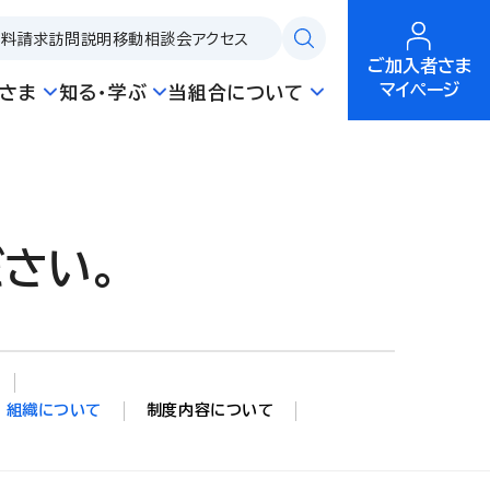
資料請求
訪問説明
移動相談会
アクセス
ご加入者さま
マイページ
さま
知る・学ぶ
当組合について
さい。
組織について
制度内容について