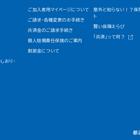
ご加入者用マイページについて
意外と知らない！？保
ト
ご請求・各種変更のお手続き
賢い保障えらび
共済金のご請求手続き
「共済」って何？
個人賠償責任保険のご案内
割戻金について​
しおり・
都