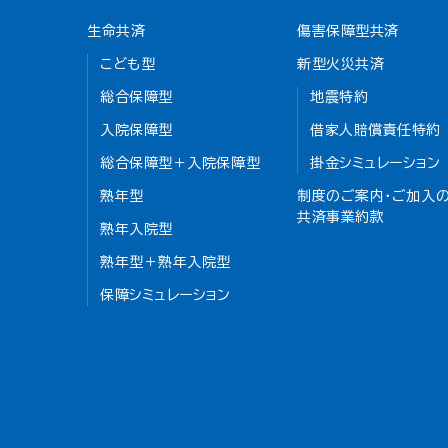
生命共済
傷害保障型共済
こども型
新型火災共済
総合保障型
地震特約
入院保障型
借家人賠償責任特約
総合保障型＋入院保障型
掛金シミュレーション
熟年型
制度のご案内・ご加入の
共済事業約款
熟年入院型
熟年型＋熟年入院型
保障シミュレーション